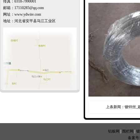
传真：0318-7990001
邮箱：17110285@qq.com
网址：www.ydwire.com
地址：河北省安平县马江工业区
上条新闻：
镀锌丝_
铝板网
|
围栏网
|
镀
备案号: