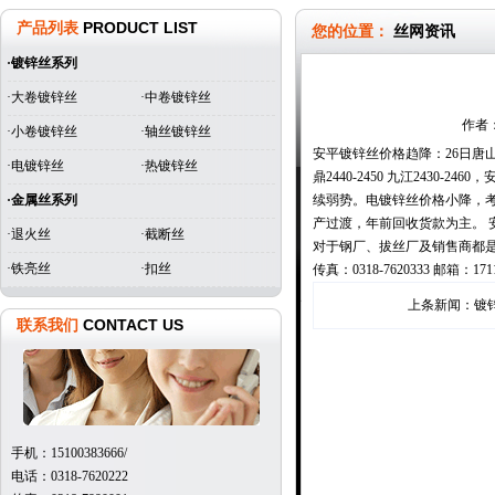
产品列表
PRODUCT LIST
您的位置：
丝网资讯
·
镀锌丝系列
·大卷镀锌丝
·中卷镀锌丝
作者：
·小卷镀锌丝
·轴丝镀锌丝
安平镀锌丝价格趋降：26日唐山钢
·电镀锌丝
·热镀锌丝
鼎2440-2450 九江243
·
金属丝系列
续弱势。电镀锌丝价格小降，
产过渡，年前回收货款为主。
·退火丝
·截断丝
对于钢厂、拔丝厂及销售商都是不错的过
·铁亮丝
·扣丝
传真：0318-7620333 邮箱：1
上条新闻：
镀
联系我们
CONTACT US
手机：15100383666/
电话：0318-7620222