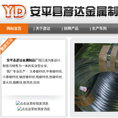
网站首页
| 关于彦达
| 丝网产品
| 生产车间
安平县彦达金属制品厂
现已成为集设计、
制造与销售为一体的实业型企业。
我厂专业生产：
大卷镀锌丝
,
中卷镀锌丝
,
小卷镀锌丝
,
轴丝镀锌丝
,
电镀锌丝
,
热镀锌丝
,
退火丝
,
截断丝
,
铁亮丝
,
扣丝