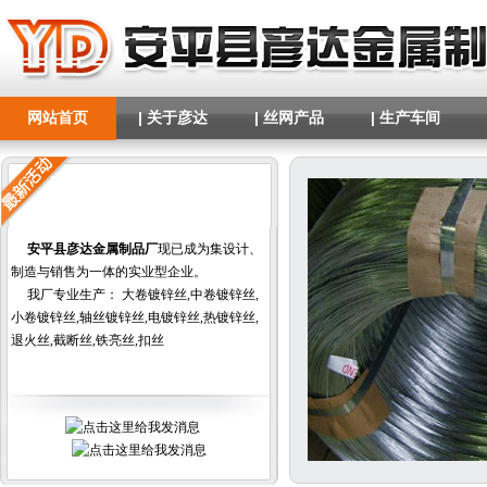
网站首页
| 关于彦达
| 丝网产品
| 生产车间
安平县彦达金属制品厂
现已成为集设计、
制造与销售为一体的实业型企业。
我厂专业生产：
大卷镀锌丝
,
中卷镀锌丝
,
小卷镀锌丝
,
轴丝镀锌丝
,
电镀锌丝
,
热镀锌丝
,
退火丝
,
截断丝
,
铁亮丝
,
扣丝