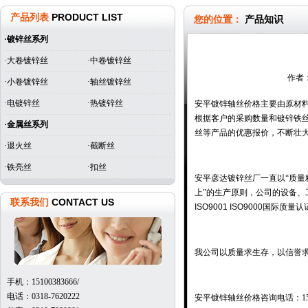
产品列表
PRODUCT LIST
您的位置：
产品知识
·
镀锌丝系列
·大卷镀锌丝
·中卷镀锌丝
作者：
·小卷镀锌丝
·轴丝镀锌丝
·电镀锌丝
·热镀锌丝
安平
镀锌轴丝
价格主要由原材
根据客户的采购数量和镀锌铁
·
金属丝系列
丝等产品的优惠报价，不断壮
·退火丝
·截断丝
·铁亮丝
·扣丝
安平彦达镀锌丝厂一直以“质量
上”的生产原则，公司的设备
联系我们
CONTACT US
ISO9001 ISO9000
国际质量认
我公司以质量求生存，以信誉
手机：15100383666/
电话：0318-7620222
安平镀锌轴丝价格咨询电话：1510